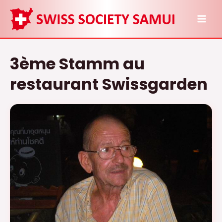
Aller
au
MAI
contenu
ME
3ème Stamm au
restaurant Swissgarden