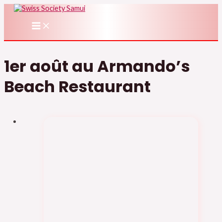
Aller
au
MAIN
contenu
MENU
1er août au Armando’s
Beach Restaurant