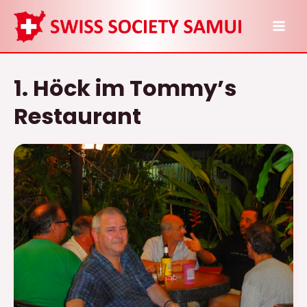
Zum
Inhalt
MAI
springen
ME
1. Höck im Tommy’s
Restaurant