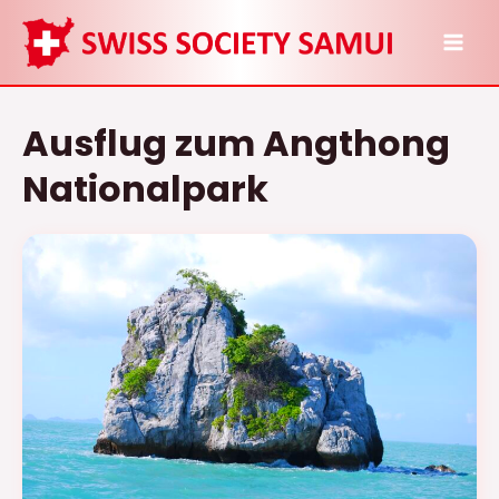
Zum
Inhalt
MAI
springen
ME
Ausflug zum Angthong
Nationalpark